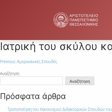
Ιατρική του σκύλου κα
Previous:
Αμερικανικές Σπουδές
Αναζήτηση
Αναζήτηση
Πρόσφατα άρθρα
Τροποποίηση του Κανονισμού Διδακτορικών Σπουδών το