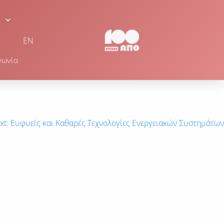
α
EN
νωνία
xt:
Ευφυείς και Καθαρές Τεχνολογίες Ενεργειακών Συστημάτων