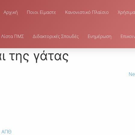
Αρχική
Ποιοι Είμαστε
Κανονιστικό Πλαίσιο
Χρήσιμ
Λίστα ΠΜΣ
Διδακτορικές Σπουδές
Ενημέρωση
Επικοι
ι της γάτας
Ne
υ ΑΠΘ