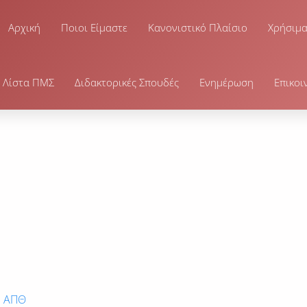
Αρχική
Ποιοι Είμαστε
Κανονιστικό Πλαίσιο
Χρήσιμ
Λίστα ΠΜΣ
Διδακτορικές Σπουδές
Ενημέρωση
Επικοι
υ ΑΠΘ