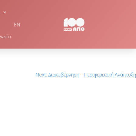
α
EN
νωνία
Next:
Διακυβέρνηση – Περιφερειακή Ανάπτυξη